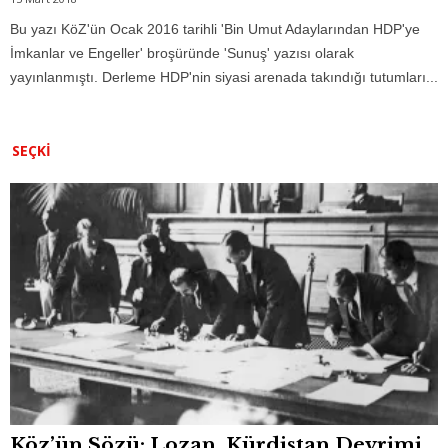
Bu yazı KöZ'ün Ocak 2016 tarihli 'Bin Umut Adaylarından HDP'ye
İmkanlar ve Engeller' broşüründe 'Sunuş' yazısı olarak
yayınlanmıştı. Derleme HDP'nin siyasi arenada takındığı tutumları...
SEÇKI
Köz’ün Sözü: Lozan, Kürdistan Devrimi