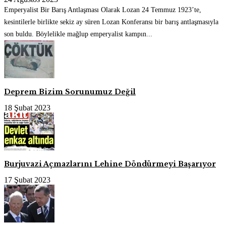
Emperyalist Bir Barış Antlaşması Olarak Lozan 24 Temmuz 1923’te,
kesintilerle birlikte sekiz ay süren Lozan Konferansı bir barış antlaşmasıyla
son buldu. Böylelikle mağlup emperyalist kampın...
Deprem Bizim Sorunumuz Değil
18 Şubat 2023
Burjuvazi Açmazlarını Lehine Döndürmeyi Başarıyor
17 Şubat 2023