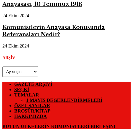
Anayasası, 10 Temmuz 1918
24 Ekim 2024
Komünistlerin Anayasa Konusunda
Referansları Nedir?
24 Ekim 2024
ARŞIV
Arşiv
GAZETE ARŞIVI
SEÇKI
TEMALAR
1 MAYIS DEĞERLENDIRMELERI
ÖZEL SAYILAR
BROŞÜR/KITAP
HAKKIMIZDA
BÜTÜN ÜLKELERIN KOMÜNISTLERI BIRLEŞIN!