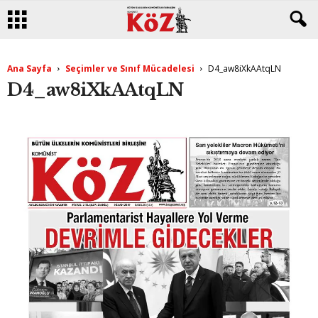
Ana Sayfa
Seçimler ve Sınıf Mücadelesi
D4_aw8iXkAAtqLN
D4_aw8iXkAAtqLN