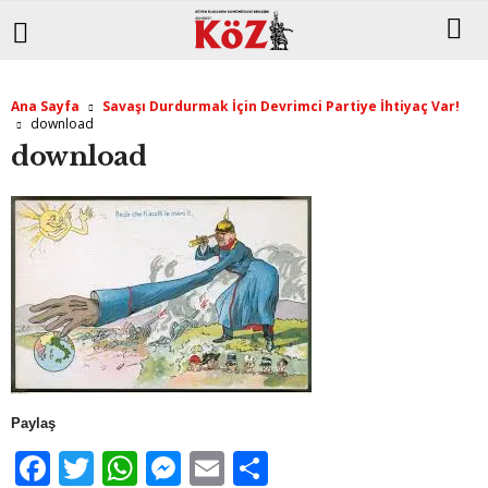
Ana Sayfa
Savaşı Durdurmak İçin Devrimci Partiye İhtiyaç Var!
download
download
Paylaş
F
T
W
M
E
S