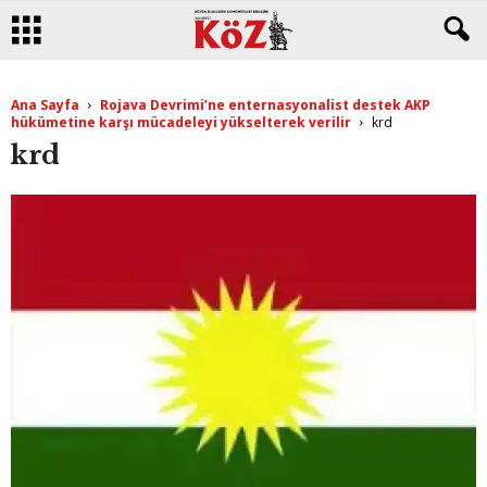
Ana Sayfa
Rojava Devrimi’ne enternasyonalist destek AKP
hükümetine karşı mücadeleyi yükselterek verilir
krd
krd