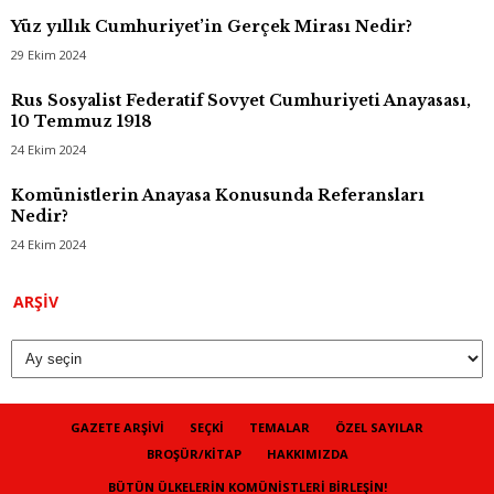
Yüz yıllık Cumhuriyet’in Gerçek Mirası Nedir?
29 Ekim 2024
Rus Sosyalist Federatif Sovyet Cumhuriyeti Anayasası,
10 Temmuz 1918
24 Ekim 2024
Komünistlerin Anayasa Konusunda Referansları
Nedir?
24 Ekim 2024
Arşiv
ARŞIV
GAZETE ARŞIVI
SEÇKI
TEMALAR
ÖZEL SAYILAR
BROŞÜR/KITAP
HAKKIMIZDA
BÜTÜN ÜLKELERIN KOMÜNISTLERI BIRLEŞIN!