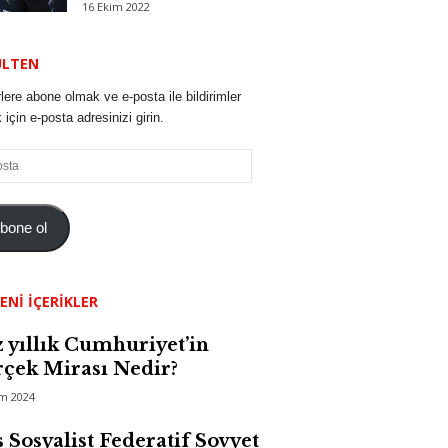
16 Ekim 2022
ÜLTEN
lere abone olmak ve e-posta ile bildirimler
için e-posta adresinizi girin.
bone ol
ENI İÇERIKLER
 yıllık Cumhuriyet’in
çek Mirası Nedir?
im 2024
 Sosyalist Federatif Sovyet