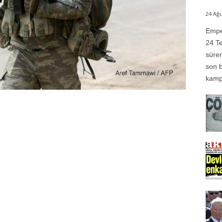
24 Ağu
Emper
24 Te
süren
son b
kampı