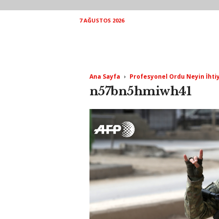
7 AĞUSTOS 2026
Ana Sayfa
Profesyonel Ordu Neyin İhti
n57bn5hmiwh41