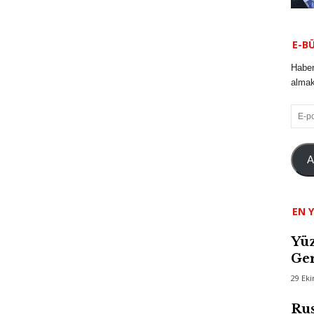
E-B
Haber
almak 
E-
posta
A
EN Y
Yüz
Ger
29 Ek
Rus