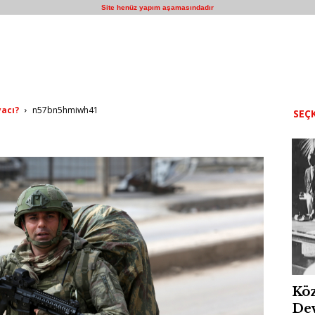
Site henüz yapım aşamasındadır
yacı?
n57bn5hmiwh41
SEÇK
Köz
Dev