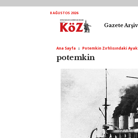
8 AĞUSTOS 2026
Gazete Arşiv
K
ö
Ana Sayfa
Potemkin Zırhlısındaki Aya
Z
potemkin
A
r
ş
i
v