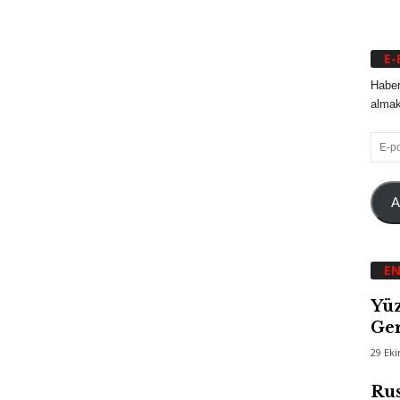
E-
Haber
almak 
E-
posta
A
EN
Yüz
Ger
29 Ek
Rus