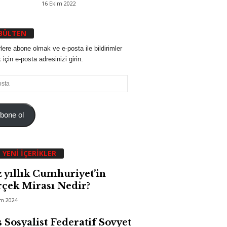
16 Ekim 2022
BÜLTEN
lere abone olmak ve e-posta ile bildirimler
için e-posta adresinizi girin.
bone ol
 YENI İÇERIKLER
 yıllık Cumhuriyet’in
çek Mirası Nedir?
im 2024
 Sosyalist Federatif Sovyet