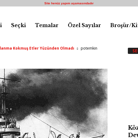
Site henüz yapım aşamasındadır
i
Seçki
Temalar
Özel Sayılar
Broşür/Ki
klanma Kokmuş Etler Yüzünden Olmadı
potemkin
SE
Köz
Dev