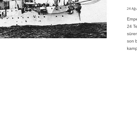
24 Ağu
Emper
24 Te
süren
son b
kampı