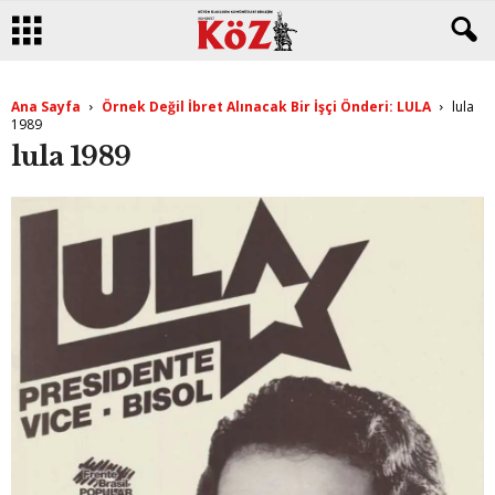
Ana Sayfa
Örnek Değil İbret Alınacak Bir İşçi Önderi: LULA
lula
1989
lula 1989