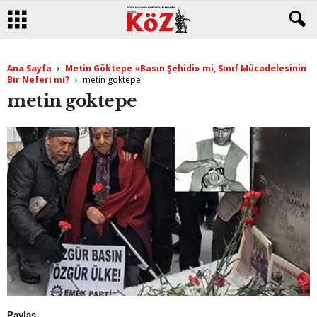
Ana Sayfa
Metin Göktepe «Basın Şehidi» mi, Sınıf Mücadelesinin
Bir Neferi mi?
metin goktepe
metin goktepe
Paylaş