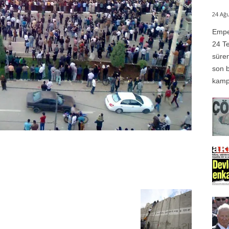
24 Ağu
Emper
24 Te
süren
son b
kampı