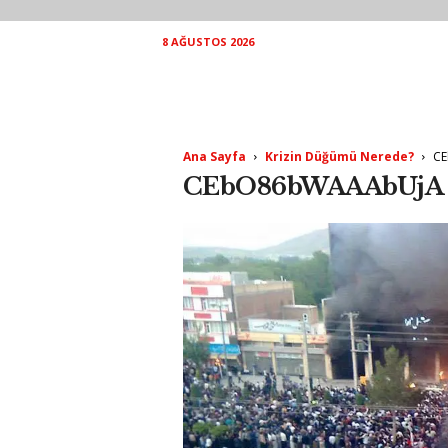
8 AĞUSTOS 2026
Ana Sayfa
Krizin Düğümü Nerede?
C
CEbO86bWAAAbUjA