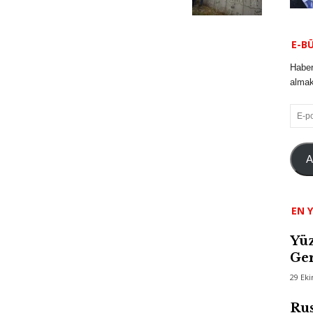
E-B
Haber
almak 
E-
posta
A
EN Y
Yüz
Ger
29 Ek
Rus