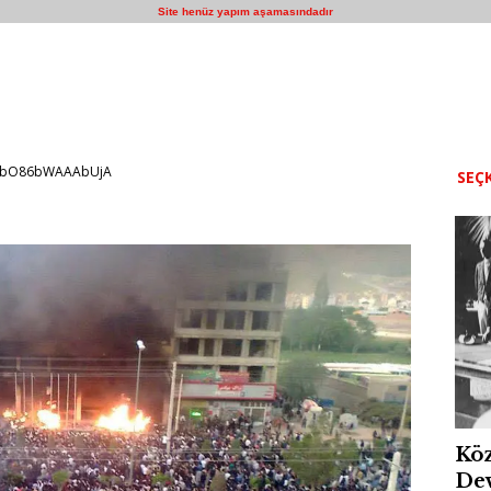
Site henüz yapım aşamasındadır
EbO86bWAAAbUjA
SEÇK
Köz
Dev