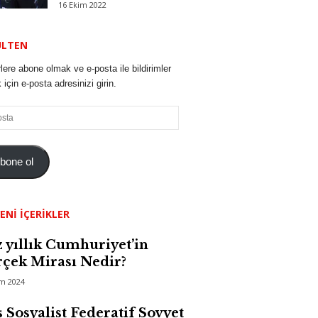
16 Ekim 2022
ÜLTEN
lere abone olmak ve e-posta ile bildirimler
için e-posta adresinizi girin.
bone ol
ENI İÇERIKLER
 yıllık Cumhuriyet’in
çek Mirası Nedir?
im 2024
 Sosyalist Federatif Sovyet