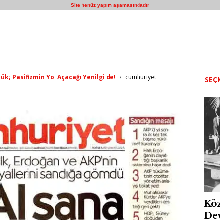
Site henüz yapım aşamasındadır
ük; Pasifizmin Yol Açacağı Yenilgi de!
cumhuriyet
SEÇK
Köz
Dev