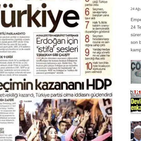
24 Ağu
Emper
24 Te
süren
son b
kampı