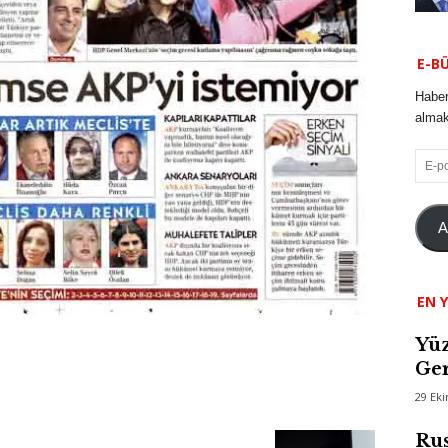
E-B
Haber
almak 
E-
posta
A
EN Y
Yüz
Ger
29 Ek
Rus