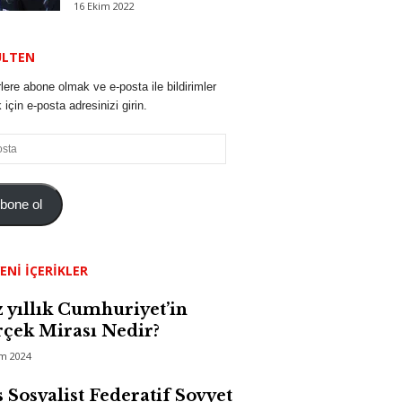
16 Ekim 2022
ÜLTEN
lere abone olmak ve e-posta ile bildirimler
için e-posta adresinizi girin.
bone ol
ENI İÇERIKLER
 yıllık Cumhuriyet’in
çek Mirası Nedir?
im 2024
 Sosyalist Federatif Sovyet