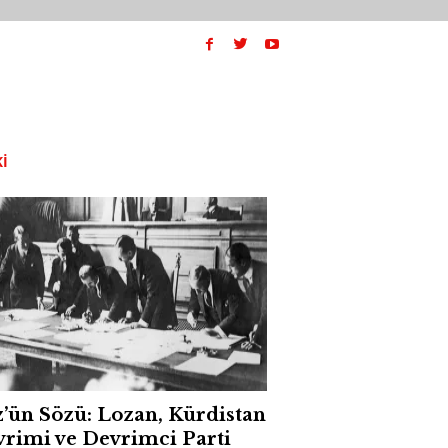
I
’ün Sözü: Lozan, Kürdistan
rimi ve Devrimci Parti