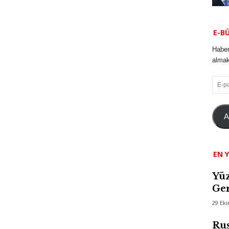
E-B
Haber
almak 
E-
posta
A
EN Y
Yüz
Ger
29 Ek
Rus