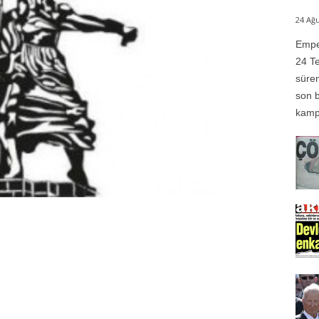
24 Ağu
Emper
24 Te
süren
son b
kampı