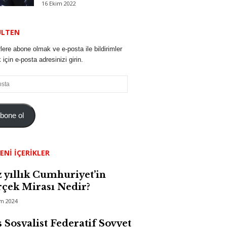
16 Ekim 2022
ÜLTEN
lere abone olmak ve e-posta ile bildirimler
için e-posta adresinizi girin.
bone ol
ENI İÇERIKLER
 yıllık Cumhuriyet’in
çek Mirası Nedir?
im 2024
 Sosyalist Federatif Sovyet