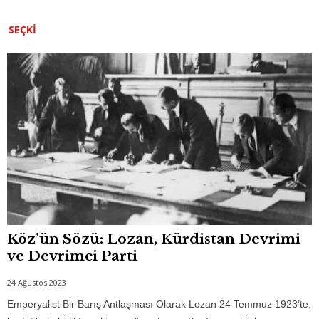
c
tt
at
ss
ail
ar
e
er
s
e
e
SEÇKI
b
A
n
o
p
g
o
p
er
k
Köz’ün Sözü: Lozan, Kürdistan Devrimi
ve Devrimci Parti
24 Ağustos 2023
Emperyalist Bir Barış Antlaşması Olarak Lozan 24 Temmuz 1923’te,