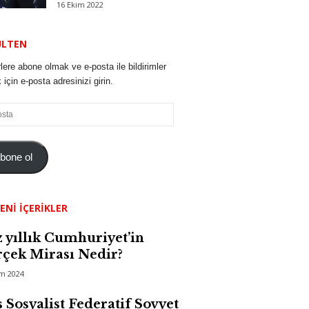
16 Ekim 2022
ÜLTEN
lere abone olmak ve e-posta ile bildirimler
için e-posta adresinizi girin.
bone ol
ENI İÇERIKLER
 yıllık Cumhuriyet’in
çek Mirası Nedir?
im 2024
 Sosyalist Federatif Sovyet