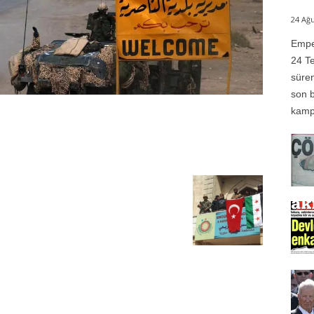
24 Ağu
Emper
24 Te
süren
son b
kampı