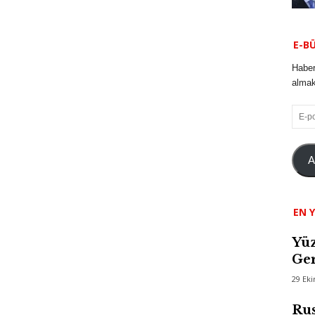
E-B
Haber
almak 
E-
posta
A
EN Y
Yüz
Ger
29 Ek
Rus