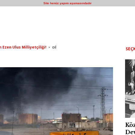
Site henüz yapım aşamasındadır
Ezen Ulus Milliyetçiliği!
oil
SEÇK
Köz
Dev