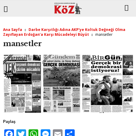
Ana Sayfa
Darbe Karşıtlığı Adına AKP’ye Koltuk Değneği Olma
Zayıflayan Erdoğan’a Karşı Mücadeleyi Büyüt
mansetler
mansetler
Paylaş
F
T
W
M
E
S