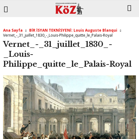
Ana Sayfa
BİR İSYAN TEKNİSYENİ: Louis Auguste Blanqui
Vernet_-_31_juillet_1830_-_Louis-Philippe_quitte_le_Palais-Royal
Vernet_-_31_juillet_1830_-
_Louis-
Philippe_quitte_le_Palais-Royal