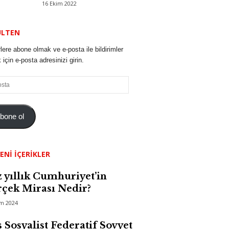
16 Ekim 2022
ÜLTEN
lere abone olmak ve e-posta ile bildirimler
için e-posta adresinizi girin.
bone ol
ENI İÇERIKLER
 yıllık Cumhuriyet’in
çek Mirası Nedir?
im 2024
 Sosyalist Federatif Sovyet