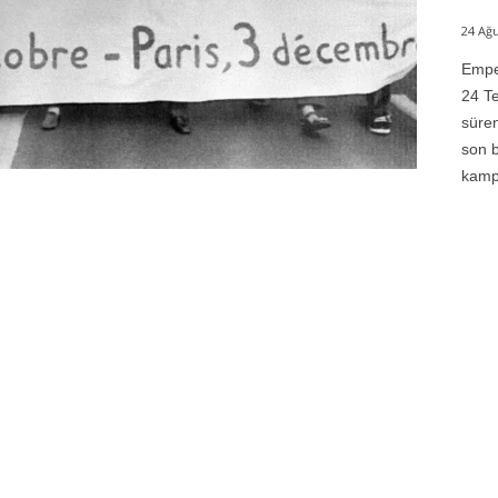
24 Ağu
Emper
24 Te
süren
son b
kampı