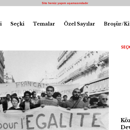
Site henüz yapım aşamasındadır
i
Seçki
Temalar
Özel Sayılar
Broşür/Ki
SEÇK
Köz
Dev