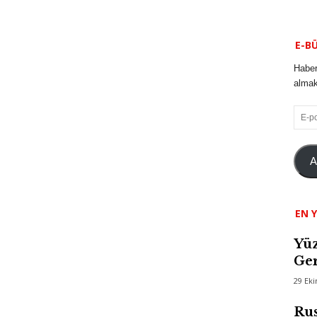
E-B
Haber
almak 
E-
posta
A
EN Y
Yüz
Ger
29 Ek
Rus