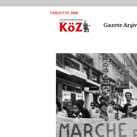
7 AĞUSTOS 2026
Gazete Arşiv
K
ö
Z
A
r
ş
i
v