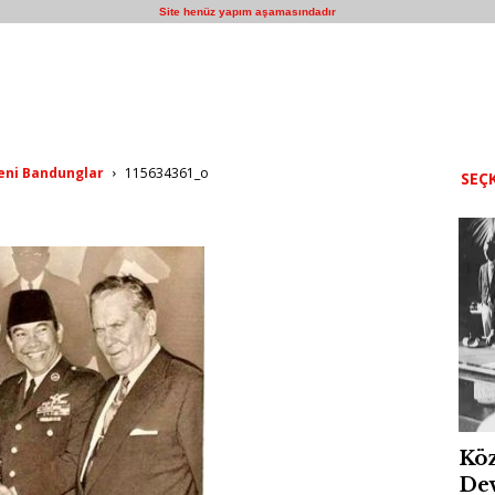
Site henüz yapım aşamasındadır
eni Bandunglar
115634361_o
SEÇK
Köz
Dev