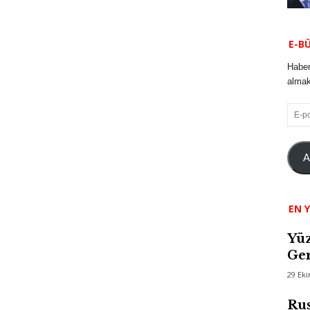
E-B
Haber
almak 
E-
posta
A
EN Y
Yüz
Ger
29 Ek
Rus