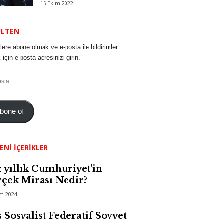
16 Ekim 2022
ÜLTEN
lere abone olmak ve e-posta ile bildirimler
için e-posta adresinizi girin.
bone ol
ENI İÇERIKLER
 yıllık Cumhuriyet’in
çek Mirası Nedir?
im 2024
 Sosyalist Federatif Sovyet