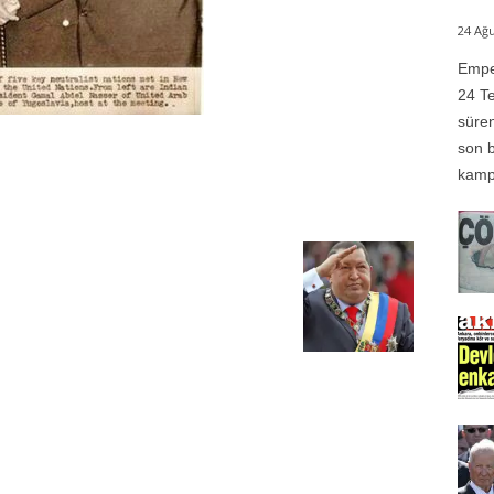
24 Ağu
Emper
24 Te
süren
son b
kampı