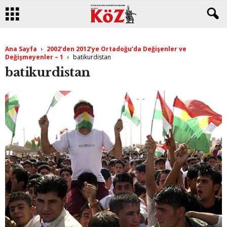
Ana Sayfa
2002’den 2012’ye Ortadoğu’da Değişenler ve
Değişmeyenler – 1
batikurdistan
batikurdistan