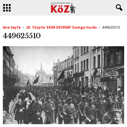
Ana Sayfa
20. Yüzyıla ‘EKİM DEVRİMİ’ Damga Vurdu
449625510
449625510