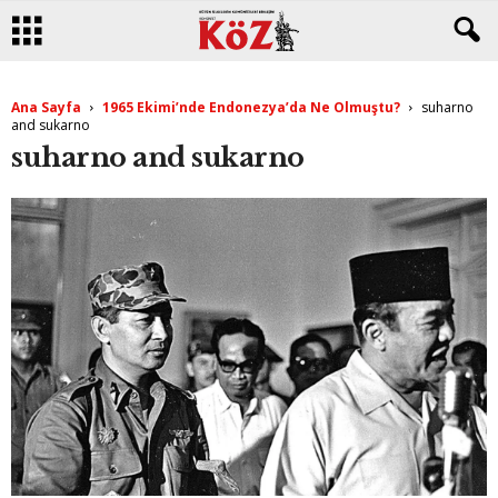
Ana Sayfa
1965 Ekimi’nde Endonezya’da Ne Olmuştu?
suharno
and sukarno
suharno and sukarno