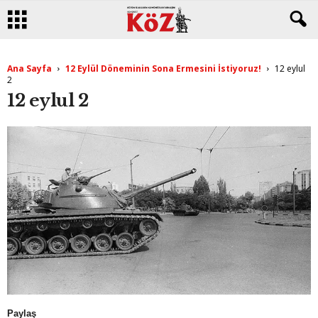
Ana Sayfa
12 Eylül Döneminin Sona Ermesini İstiyoruz!
12 eylul
2
12 eylul 2
Paylaş