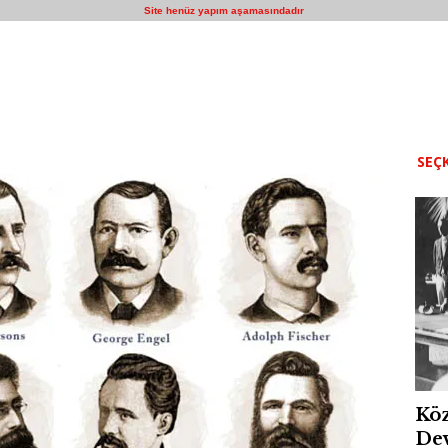
Site henüz yapım aşamasındadır
SEÇK
Köz
Dev