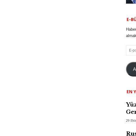
E-B
Haber
almak 
E-
posta
A
EN Y
Yüz
Ger
29 Ek
Rus