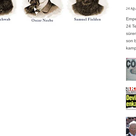
24 Ağu
Emper
24 Te
süren
son b
kampı