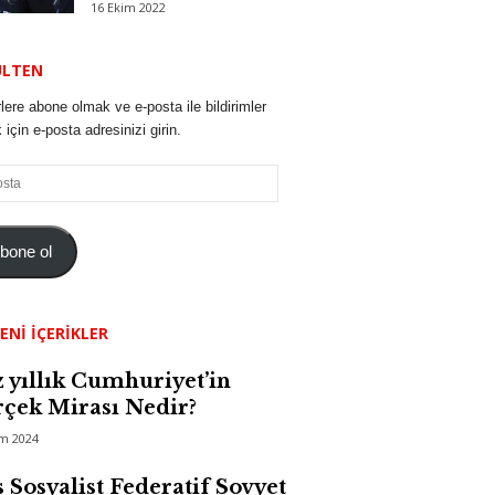
16 Ekim 2022
ÜLTEN
lere abone olmak ve e-posta ile bildirimler
için e-posta adresinizi girin.
bone ol
ENI İÇERIKLER
 yıllık Cumhuriyet’in
çek Mirası Nedir?
im 2024
 Sosyalist Federatif Sovyet